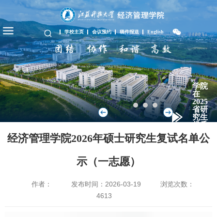
学校主页
会议预约
稿件报送
English
学院
在
2025
省研
究生
优质
教学
经济管理学院2026年硕士研究生复试名单公
资
源...
示（一志愿）
作者：
发布时间：2026-03-19
浏览次数：
4613