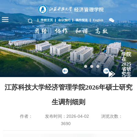
学校主页
会议预约
稿件报送
English
学院
在
2025
省研
究生
优质
教学
江苏科技大学经济管理学院2026年硕士研究
资
源...
生调剂细则
作者：
发布时间：2026-04-02
浏览次数：
3690