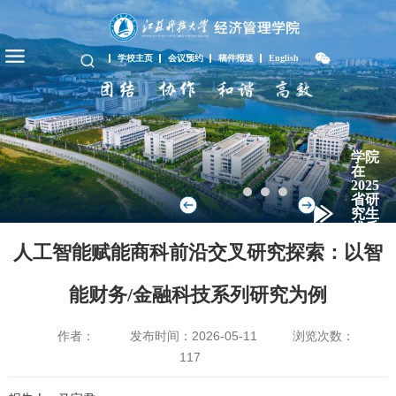
学校主页
会议预约
稿件报送
English
学院
在
2025
省研
究生
优质
教学
人工智能赋能商科前沿交叉研究探索：以智
资
源...
能财务/金融科技系列研究为例
作者：
发布时间：2026-05-11
浏览次数：
117