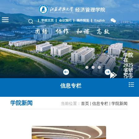
学校主页
会议预约
稿件报送
English
学院
在
2025
省研
究生
优质
教学
信息专栏
资
源...
学院新闻
当前位置：
首页
信息专栏
学院新闻