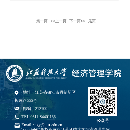
最坚定的弘...
第一页
<<上一页
下一页>>
尾页
地址：江苏省镇江市丹徒新区
长晖路666号
邮编：212100
TEL:0511-84401166
公众号
Email：jgy@just.edu.cn
Copyright©版权所有© 江苏科技大学经济管理学院