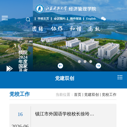
学校主页
会议预约
稿件报送
English
学院
在
2025
省研
究生
优质
教学
党建双创
资
源...
党校工作
当前位置：
首页
党建双创
党校工作
16
镇江市外国语学校校长徐玲受邀讲授“培根铸魂 启智润心”文化育...
2026-06