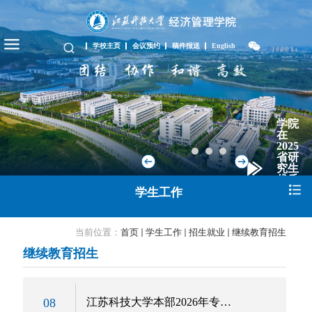
学校主页
会议预约
稿件报送
English
学院
在
2025
省研
究生
优质
教学
学生工作
资
源...
当前位置：
首页
学生工作
招生就业
继续教育招生
继续教育招生
08
江苏科技大学本部2026年专升本非脱产招生简章