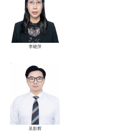
李晓萍
吴影辉