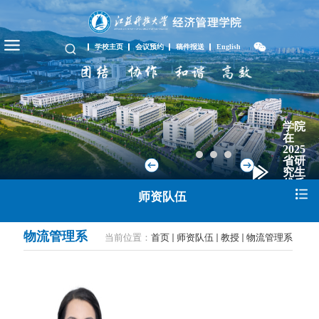
学校主页
会议预约
稿件报送
English
学院
在
2025
省研
究生
优质
教学
师资队伍
资
源...
物流管理系
当前位置：
首页
师资队伍
教授
物流管理系